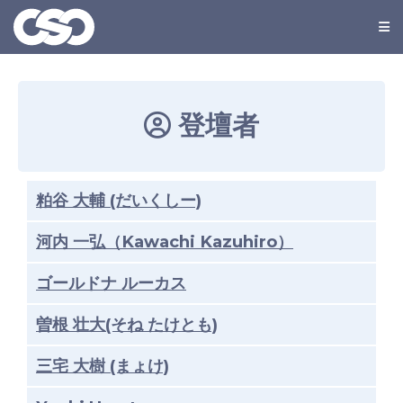
登壇者
粕谷 大輔 (だいくしー)
河内 一弘（Kawachi Kazuhiro）
ゴールドナ ルーカス
曽根 壮大(そね たけとも)
三宅 大樹 (まょけ)