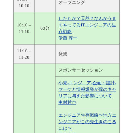
オープニング
10:10
したたか？天然？なんかうま
10:10 –
くやってるITエンジニアの生
60分
11:10
存戦略
伊藤 淳一
11:10 –
休憩
11:20
スポンサーセッション
小売-エンジニア-企画・設計-
マーケと情報爆発が僕のキャ
リアに与えた影響について
中村哲也
エンジニア生存戦略〜地方エ
ンジニアがこの先生きのこる
には〜