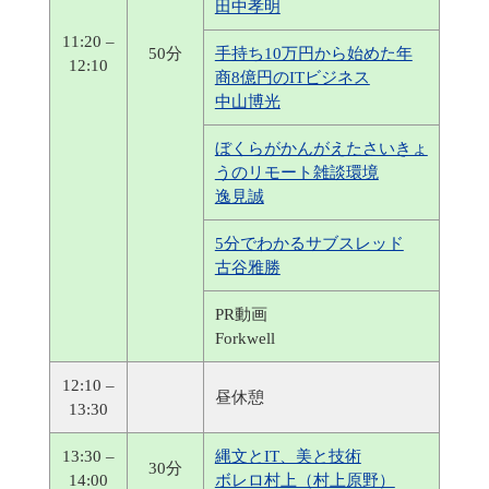
田中孝明
11:20 –
50分
手持ち10万円から始めた年
12:10
商8億円のITビジネス
中山博光
ぼくらがかんがえたさいきょ
うのリモート雑談環境
逸見誠
5分でわかるサブスレッド
古谷雅勝
PR動画
Forkwell
12:10 –
昼休憩
13:30
13:30 –
縄文とIT、美と技術
30分
14:00
ボレロ村上（村上原野）