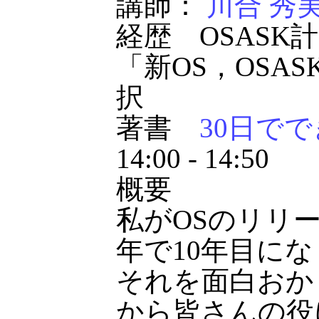
講師：
川合 秀
経歴 OSASK
「新OS，OSA
択
著書
30日でで
14:00 - 14:50
概要
私がOSのリリ
年で10年目に
それを面白おか
から皆さんの役