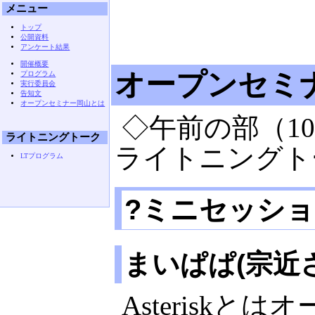
メニュー
トップ
公開資料
アンケート結果
開催概要
オープンセミナ
プログラム
実行委員会
告知文
オープンセミナー岡山とは
◇午前の部（10:
ライトニングトーク
ライトニングト
LTプログラム
?
ミニセッショ
まいぱぱ(宗近
Asteriskとは