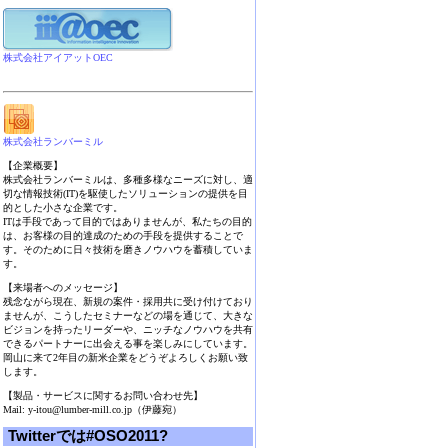
株式会社アイアットOEC
株式会社ランバーミル
【企業概要】
株式会社ランバーミルは、多種多様なニーズに対し、適
切な情報技術(IT)を駆使したソリューションの提供を目
的とした小さな企業です。
ITは手段であって目的ではありませんが、私たちの目的
は、お客様の目的達成のための手段を提供することで
す。そのために日々技術を磨きノウハウを蓄積していま
す。
【来場者へのメッセージ】
残念ながら現在、新規の案件・採用共に受け付けており
ませんが、こうしたセミナーなどの場を通じて、大きな
ビジョンを持ったリーダーや、ニッチなノウハウを共有
できるパートナーに出会える事を楽しみにしています。
岡山に来て2年目の新米企業をどうぞよろしくお願い致
します。
【製品・サービスに関するお問い合わせ先】
Mail: y-itou@lumber-mill.co.jp（伊藤宛）
Twitterでは#OSO2011?