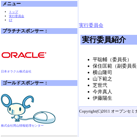
メニュー
トップ
実行委員会
LT
実行委員会
プラチナスポンサー：
実行委員紹介
平聡輔（委員長）
保住匡範（副委員長
日本オラクル株式会社
横山隆司
山下範之
ゴールドスポンサー：
芝世弐
今井真人
伊藤陽生
Copyright(C)2011 オープンセ
株式会社岡山情報処理センター