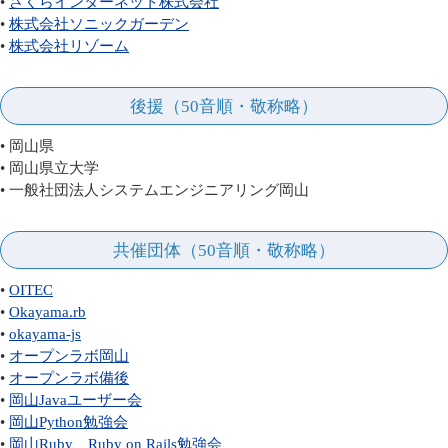
•
さくらインターネット株式会社
•
株式会社ソニックガーデン
•
株式会社リゾーム
後援（50音順・敬称略）
• 岡山県
• 岡山県立大学
• 一般社団法人システムエンジニアリング岡山
共催団体（50音順・敬称略）
•
OITEC
•
Okayama.rb
•
okayama-js
•
オープンラボ岡山
•
オープンラボ備後
•
岡山Javaユーザー会
•
岡山Python勉強会
•
岡山Ruby、Ruby on Rails勉強会