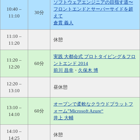
ソフトウェアエンジニアの目指す道〜
10:40 –
フロントエンドとサーバーサイドを超
30分
11:10
えて
倉貫 義人
11:10 –
休憩
11:20
実践 大都会式 プロトタイピング＆フロ
11:20 –
60分
ントエンド 2014
12:20
前川 昌幸
・
久保木 博
12:20 –
昼休憩
13:10
オープンで柔軟なクラウドプラットフ
13:10 –
60分
ォーム”Microsoft Azure“
14:10
井上 大輔
14:10 –
休憩
14:25