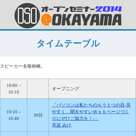
タイムテーブル
スピーカー名敬称略。
10:00 –
オープニング
10:10
「パソコンは私たちのもう１つの目-見
10:10 –
やすく、聞きやすいＷｅｂページづく
30分
10:40
りにぜひご協力を！-」
毛並 みけ